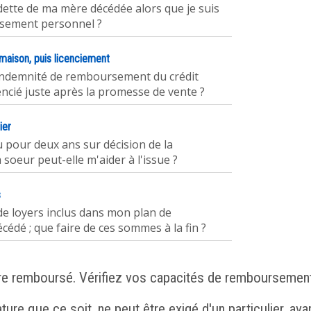
dette de ma mère décédée alors que je suis
ssement personnel ?
aison, puis licenciement
'indemnité de remboursement du crédit
cencié juste après la promesse de vente ?
ier
 pour deux ans sur décision de la
oeur peut-elle m'aider à l'issue ?
s
e loyers inclus dans mon plan de
cédé ; que faire de ces sommes à la fin ?
tre remboursé. Vérifiez vos capacités de remboursemen
re que ce soit, ne peut être exigé d'un particulier, avan