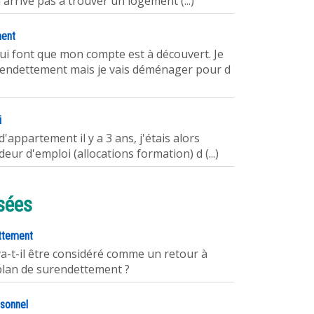
n'arrive pas à trouver un logement (...)
ment
qui font que mon compte est à découvert. Je
rendettement mais je vais déménager pour d
i
d'appartement il y a 3 ans, j'étais alors
eur d'emploi (allocations formation) d (...)
sées
ettement
va-t-il être considéré comme un retour à
plan de surendettement ?
rsonnel