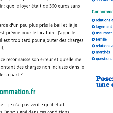
: que le loyer était de 360 euros sans
Consomma
relations 
rde d'un peu plus près le bail et là je
logement
t prévue pour le locataire. J'appelle
assurance
famille
il est trop tard pour ajouter des charges
relations 
il.
marchés
questions 
nce reconnaisse son erreur et qu'elle me
ntant des charges non incluses dans le
de sa part ?
sommation.fr
"je n'ai pas vérifié qu'il était
l'avez signé dans ces conditions.